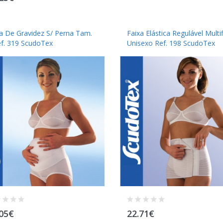
ta De Gravidez S/ Perna Tam.
Faixa Elástica Regulável Multif
ef. 319 ScudoTex
Unisexo Ref. 198 ScudoTex
.05€
22.71€